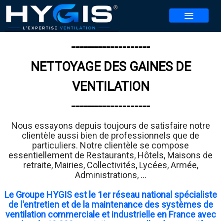
--------------------
NOS SERVICES
NETTOYAGE DES GAINES DE
NOS AGENCES
▼
VENTILATION
CONTACT
--------------------
REALISATIONS
Nous essayons depuis toujours de satisfaire notre
ACTUALITES
clientèle aussi bien de professionnels que de
particuliers. Notre clientèle se compose
BLOG
essentiellement de Restaurants, Hôtels, Maisons de
retraite, Mairies, Collectivités, Lycées, Armée,
REJOIGNEZ-NOUS
▼
Administrations, ...
JEU HYGIS 2026
Le Groupe HYGIS est le 1er réseau national spécialiste
de l'entretien et de la maintenance des systèmes de
ventilation commerciale et industrielle en France avec