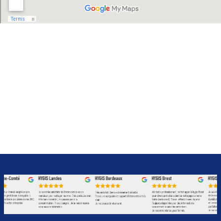
dégraissage hotte, dégraissage de hotte, nettoyage hotte, nettoyage de hotte, nettoyage de hotte de cuisine, dégraissage de hotte de
cuisine, nettoyage hotte professionnelle, dégraissage de hotte professionnelle, nettoyage hotte restaurant, dégraissage hotte restaurant,
dégraissage de hotte de cuisine, nettoyage de hotte de cuisine, entretien hotte, entretien de hotte, entretien de hotte de cuisine,
nettoyage de hotte de cuisine de restaurant, nettoyage hotte restaurant prix, nettoyage de hotte de cuisine professionnel, tarif
nettoyage hotte restaurant, prix nettoyage hotte restaurant, nettoyage moteur hotte aspirante, nettoyage hotte aspirante cuisine,
entretien vmc, entretien de vmc, maintenance de ventilation, réparation ventilation, nettoyage de climatisation, entretien de climatisation,
nettoyage climatisation, entretien climatisation, nettoyage des systèmes de ventilation, entretien des systèmes de ventilation, entretien
des ventilations, entretien vmc copropriété, entretien vmc collectivité, maintenance vmc collectivité, maintenance vmc copropriété,
entretien vmc individuelle, entretien des systèmes de ventilation collective, nettoyage des systèmes de ventilation industrielle, entretien
ventilation individuelle, changement moteur hotte, remplacement moteur de hotte restaurant, moteur de hotte professionnelle