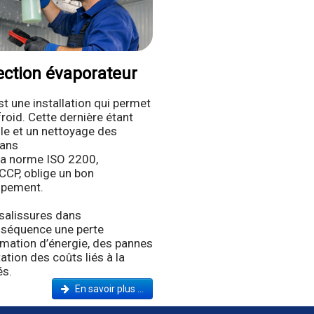
fection évaporateur
st une installation qui permet
froid. Cette dernière étant
le et un nettoyage des
Dans
 la norme ISO 2200,
CCP, oblige un bon
ipement.
 salissures dans
nséquence une perte
mmation d’énergie, des pannes
tion des coûts liés à la
és.
En savoir plus ...