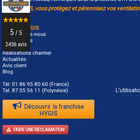
Avec HYGIS, vous protégez et pérennisez vos ventilatio
GROUPE HYGIS
Qui sommes-nous
Nos services
Contact
Réalisations chantier
Actualités
Avis client
Blog
Tél.
01 86 95 80 60
(France)
L'utilisa
Tel. 87 05 56 11 (Polynésie)
Découvrir la franchise
HYGIS
FAIRE UNE RECLAMATION