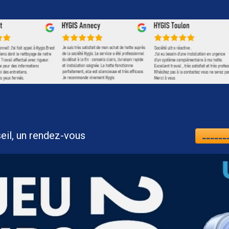
nt, un conseil, un rendez-vous
_______