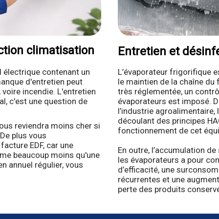
ction climatisation
Entretien et désin
l électrique contenant un
L’évaporateur frigorifique e
manque d'entretien peut
le maintien de la chaîne du 
 voire incendie. L'entretien
très réglementée, un contrô
al, c'est une question de
évaporateurs est imposé. 
l’industrie agroalimentaire,
découlant des principes HA
vous reviendra moins cher si
fonctionnement de cet équ
 De plus vous
facture EDF, car une
En outre, l’accumulation de
mme beaucoup moins qu'une
les évaporateurs a pour co
en annuel régulier, vous
d’efficacité, une surconso
récurrentes et une augmenta
perte des produits conserv