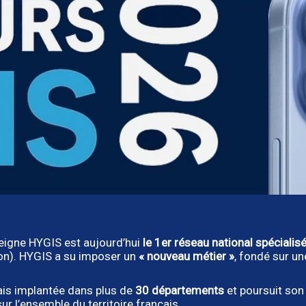
seigne HYGIS est aujourd’hui
le 1er réseau national spécialisé
ion). HYGIS a su imposer un
« nouveau métier »
, fondé sur u
ais implantée dans plus de
30 départements
et poursuit son
ur l’ensemble du territoire français.