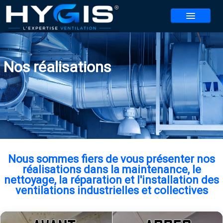
NOS SERVICES
Nos réalisations
NOS AGENCES
▼
CONTACT
REALISATIONS
ACTUALITES
BLOG
Nous sommes fiers de vous présenter nos
réalisations dans la maintenance, le
REJOIGNEZ-NOUS
▼
nettoyage, la réparation et l'installation des
ventilations industrielles et collectives
JEU HYGIS 2026