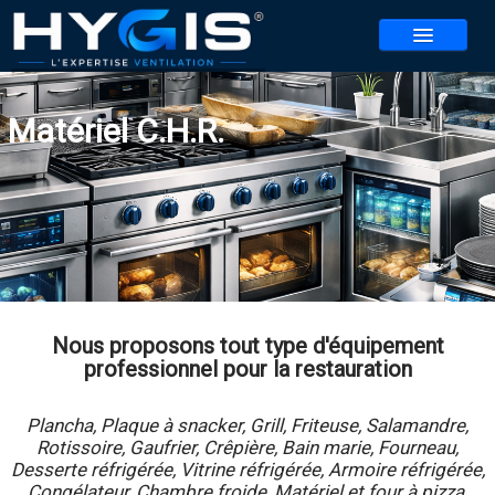
NOS SERVICES
Matériel C.H.R.
NOS AGENCES
▼
CONTACT
REALISATIONS
ACTUALITES
BLOG
Nous proposons tout type d'équipement
professionnel pour la restauration
REJOIGNEZ-NOUS
▼
Plancha, Plaque à snacker, Grill, Friteuse, Salamandre,
JEU HYGIS 2026
Rotissoire, Gaufrier, Crêpière, Bain marie, Fourneau,
Desserte réfrigérée, Vitrine réfrigérée, Armoire réfrigérée,
Congélateur, Chambre froide, Matériel et four à pizza,