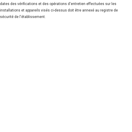
dates des vérifications et des opérations d'entretien effectuées sur les
installations et appareils visés ci-dessus doit être annexé au registre de
sécurité de l'établissement.
dégraissage hotte, dégraissage de hotte, nettoyage hotte, nettoyage de hotte, nettoyage de hotte de cuisine, dégraissage de hotte de
cuisine, nettoyage hotte professionnelle, dégraissage de hotte professionnelle, nettoyage hotte restaurant, dégraissage hotte restaurant,
dégraissage de hotte de cuisine, nettoyage de hotte de cuisine, entretien hotte, entretien de hotte, entretien de hotte de cuisine,
nettoyage de hotte de cuisine de restaurant, nettoyage hotte restaurant prix, nettoyage de hotte de cuisine professionnel, tarif
nettoyage hotte restaurant, prix nettoyage hotte restaurant, nettoyage moteur hotte aspirante, nettoyage hotte aspirante cuisine,
maintenance de ventilation, réparation ventilation, nettoyage des systèmes de ventilation, entretien des systèmes de ventilation,
entretien des ventilations, nettoyage des systèmes de ventilation industrielle, changement moteur hotte, remplacement moteur de
hotte restaurant, moteur de hotte professionnelle, dégraissage de hotte de cuisine, nettoyage de hotte de cuisine professionnelle,
nettoyage de hotte de cuisine, nettoyage hotte pro, nettoyage de hotte inox, nettoyage de hotte professionnelle, nettoyage de hotte
professionnel, dégraissage de hotte, dégraissage de hotte pro, dégraissage de hotte aspirante, dégraissage de hotte professionnel,
dégraissage de hotte pro, dégraissage de hotte aspirante, dégraissage hotte, nettoyage, nettoyage de hotte, dégraissage hotte,
dégraissage de hotte, nettoyage hotte, nettoyage de hotte, nettoyage de hotte de cuisine, dégraissage de hotte de cuisine, nettoyage
hotte professionnelle, dégraissage de hotte professionnelle, nettoyage hotte restaurant, dégraissage hotte restaurant, dégraissage de