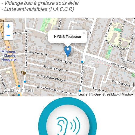
- Vidange bac à graisse sous évier
- Lutte anti-nuisibles (H.A.C.C.P.)
+
×
−
HYGIS Toulouse
Leaflet
| ©
OpenStreetMap
©
Mapbox