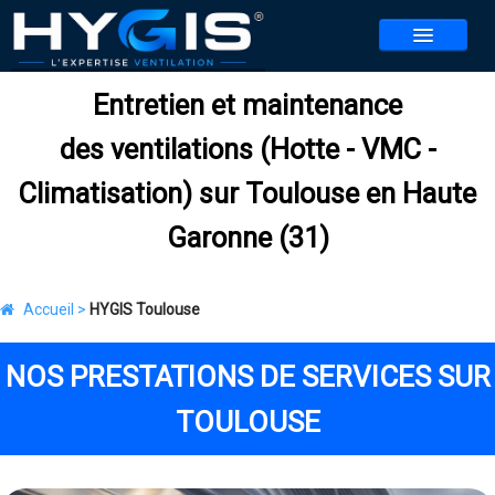
Entretien et maintenance
NOS SERVICES
des ventilations (Hotte - VMC -
NOS AGENCES
▼
Climatisation) sur Toulouse en Haute
CONTACT
Garonne (31)
REALISATIONS
ACTUALITES
Accueil >
HYGIS Toulouse
BLOG
NOS PRESTATIONS DE SERVICES SUR
REJOIGNEZ-NOUS
▼
TOULOUSE
JEU HYGIS 2026