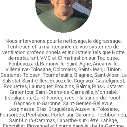
Nous intervenons pour le nettoyage, le dégraissage,
l'entretien et la maintenance de vos systèmes de
ventilation professionnels et industriels tels que Hotte
de restaurant, VMC et Climatisation sur Toulouse,
Fonbeauzard, Ramonville-Saint-Agne, Aucamville,
Villeneuve-Tolosane, Colomiers, Saint-Jean, L'Union,
Castanet-Tolosan, Tournefeuille, Blagnac, Saint-Alban, La
Salvetat-Saint-Gilles, Beauzelle, Cugnaux, Castelginest,
Roquettes, Launaguet, Frouzins, Balma, Pins-Justaret,
Gratentour, Saint-Orens-de-Gameville, Montrabé,
Escalquens, Quint-Fonsegrives, Plaisance-du-Touch,
Gagnac-sur-Garonne, Saint-Geniès-Bellevue,
Lespinasse, Brax, Bruguières, Auzeville-Tolosane,
Fonsorbes, Péchabou, Portet-sur-Garonne, Pechbonnieu,
Saint-Loup-Cammas, Labarthe-sur-Lèze, Labège,
Fenouillet, Pinsaguel et Lourde dans la Haute-Garonne