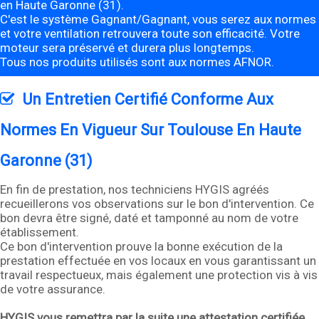
en Haute Garonne (31).
C'est le système Gagnant/Gagnant, vous serez aux normes
et votre ventilation retrouvera toute son efficacité. Votre
moteur sera préservé et durera plus longtemps.
Tous nos produits utilisés sont aux normes AFNOR.
Un Entretien Certifié Conforme Aux
Normes En Vigueur Sur Toulouse En Haute
Garonne (31)
En fin de prestation, nos techniciens HYGIS agréés
recueillerons vos observations sur le bon d'intervention. Ce
bon devra être signé, daté et tamponné au nom de votre
établissement.
Ce bon d'intervention prouve la bonne exécution de la
prestation effectuée en vos locaux en vous garantissant un
travail respectueux, mais également une protection vis à vis
de votre assurance.
HYGIS vous remettra par la suite une attestation certifiée