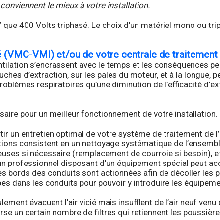
nviennent le mieux à votre installation.
 que 400 Volts triphasé. Le choix d’un matériel mono ou tri
é (VMC-VMI) et/ou de votre centrale de traitement d
tilation s’encrassent avec le temps et les conséquences peu
ches d’extraction, sur les pales du moteur, et à la longue, 
oblèmes respiratoires qu’une diminution de l’efficacité d’ext
saire pour un meilleur fonctionnement de votre installation.
ir un entretien optimal de votre système de traitement de l’
ations consistent en un nettoyage systématique de l’ensembl
uses si nécessaire (remplacement de courroie si besoin), 
l un professionnel disposant d’un équipement spécial peut acc
 bords des conduits sont actionnées afin de décoller les pous
pes dans les conduits pour pouvoir y introduire les équipem
ulement évacuent l’air vicié mais insufflent de l’air neuf ve
verse un certain nombre de filtres qui retiennent les poussière