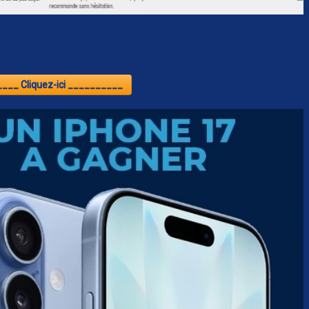
___ Cliquez-ici __________