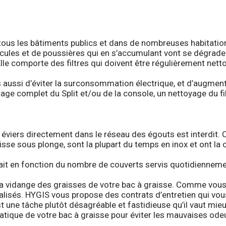
tous les bâtiments publics et dans de nombreuses habitation
cules et de poussières qui en s’accumulant vont se dégrader,
lle comporte des filtres qui doivent être régulièrement nett
ais aussi d’éviter la surconsommation électrique, et d’augme
e complet du Split et/ou de la console, un nettoyage du fil
 éviers directement dans le réseau des égouts est interdit. C
se sous plonge, sont la plupart du temps en inox et ont la ca
re fait en fonction du nombre de couverts servis quotidienne
 la vidange des graisses de votre bac à graisse. Comme vous
alisés. HYGIS vous propose des contrats d’entretien qui vous
st une tâche plutôt désagréable et fastidieuse qu’il vaut mie
ématique de votre bac à graisse pour éviter les mauvaises ode