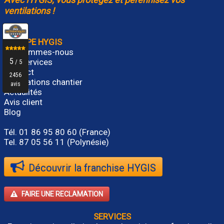
ventilations !
GROUPE HYGIS
Qui sommes-nous
Nos services
Contact
Réalisations chantier
Actualités
Avis client
Blog
Tél.
01 86 95 80 60
(France)
Tel. 87 05 56 11 (Polynésie)
Découvrir la franchise HYGIS
FAIRE UNE RECLAMATION
SERVICES