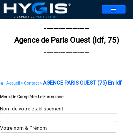
-------------------
NOS SERVICES
Agence de Paris Ouest (Idf, 75)
NOS AGENCES
▼
-------------------
CONTACT
REALISATIONS
ACTUALITES
AGENCE PARIS OUEST (75) En Idf
Accueil >
Contact >
BLOG
Merci De Compléter Le Formulaire
REJOIGNEZ-NOUS
▼
Nom de votre établissement
JEU HYGIS 2026
Votre nom & Prénom