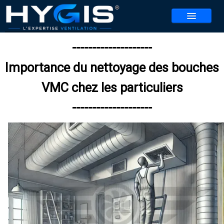
--------------------
NOS SERVICES
Importance du nettoyage des bouches
NOS AGENCES
▼
VMC chez les particuliers
CONTACT
--------------------
REALISATIONS
ACTUALITES
BLOG
REJOIGNEZ-NOUS
▼
JEU HYGIS 2026