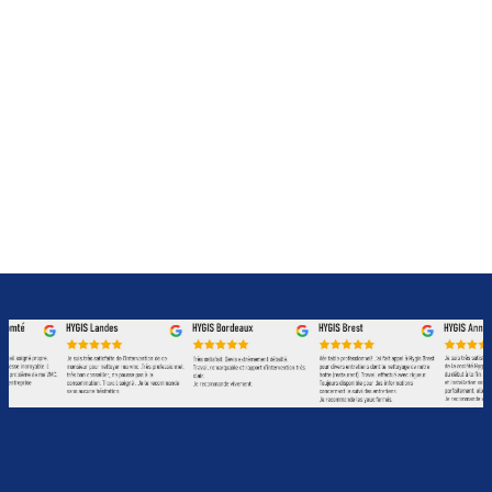
dégraissage hotte, dégraissage de hotte, nettoyage hotte, nettoyage de hotte, nettoyage de hotte de cuisine, dégraissage de hotte de
cuisine, nettoyage hotte professionnelle, dégraissage de hotte professionnelle, nettoyage hotte restaurant, dégraissage hotte restaurant,
dégraissage de hotte de cuisine, nettoyage de hotte de cuisine, entretien hotte, entretien de hotte, entretien de hotte de cuisine,
nettoyage de hotte de cuisine de restaurant, nettoyage hotte restaurant prix, nettoyage de hotte de cuisine professionnel, tarif
nettoyage hotte restaurant, prix nettoyage hotte restaurant, nettoyage moteur hotte aspirante, nettoyage hotte aspirante cuisine,
entretien vmc, entretien de vmc, maintenance de ventilation, réparation ventilation, nettoyage de climatisation, entretien de climatisation,
nettoyage climatisation, entretien climatisation, nettoyage des systèmes de ventilation, entretien des systèmes de ventilation, entretien
des ventilations, entretien vmc copropriété, entretien vmc collectivité, maintenance vmc collectivité, maintenance vmc copropriété,
entretien vmc individuelle, entretien des systèmes de ventilation collective, nettoyage des systèmes de ventilation industrielle, entretien
ventilation individuelle, changement moteur hotte, remplacement moteur de hotte restaurant, moteur de hotte professionnelle