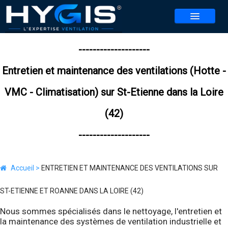
NOS SERVICES
--------------------
NOS AGENCES
▼
Entretien et maintenance des ventilations (Hotte -
VMC - Climatisation) sur St-Etienne dans la Loire
CONTACT
REALISATIONS
(42)
ACTUALITES
--------------------
BLOG
Accueil >
ENTRETIEN ET MAINTENANCE DES VENTILATIONS SUR
REJOIGNEZ-NOUS
▼
ST-ETIENNE ET ROANNE DANS LA LOIRE (42)
JEU HYGIS 2026
Nous sommes spécialisés dans le nettoyage, l'entretien et
la maintenance des systèmes de ventilation industrielle et