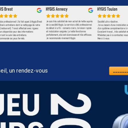
nt, un conseil, un rendez-vous
_______