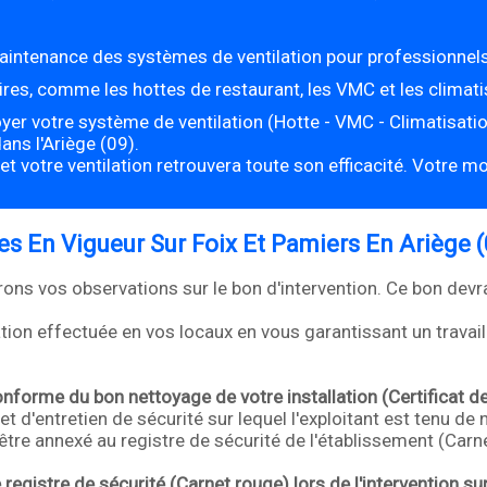
aintenance des systèmes de ventilation pour professionnels e
res, comme les hottes de restaurant, les VMC et les climatis
ttoyer votre système de ventilation (Hotte - VMC - Climatisatio
ns l'Ariège (09).
votre ventilation retrouvera toute son efficacité. Votre mo
s En Vigueur Sur Foix Et Pamiers En Ariège (
erons vos observations sur le bon d'intervention. Ce bon dev
ation effectuée en vos locaux en vous garantissant un travai
onforme du bon nettoyage de votre installation (Certificat de
ret d'entretien de sécurité sur lequel l'exploitant est tenu de
t être annexé au registre de sécurité de l'établissement (Carn
 registre de sécurité (Carnet rouge) lors de l'intervention su