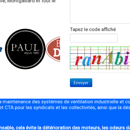
le, Montgaillard et tout le
Tapez le code affiché
Envoyer
a maintenance des systèmes de ventilation industrielle et co
et CTA pour les syndicats et les collectivités, ainsi que la 
able, cela évite la détérioration des moteurs, les odeurs dan