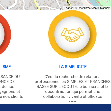
Leaflet
| ©
OpenStreetMap
©
Mapbox
LISME
LA SIMPLICITE
ISSANCE DU
C'est la recherche de relations
ENCE DE
professionnelles SIMPLES ET FRANCHES
t de nos
BASEE SUR L'ECOUTE, le bon sens et la
gagnons et
décontraction qui permet une
e nos clients
collaboration vivante et efficace
-----