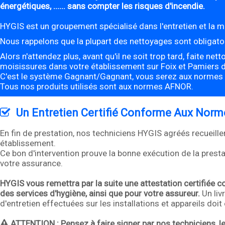
énergétiques, ...... sans compter les risques d'incendie.
HYGIS est un groupement spécialisé dans l'entretien et la m
Nous rappelons que la plupart des nettoyages sont obligatoi
Alors n'attendez plus, avant qu'il ne soit trop tard, faite ne
moisissures dans votre établissement sur Foix et Pamiers da
C'est le système Gagnant/Gagnant, vous serez aux normes et 
Tous nos produits utilisés sont aux normes AFNOR.
Un Entretien Certifié Conforme Aux Norme
En fin de prestation, nos techniciens HYGIS agréés recueill
établissement.
Ce bon d'intervention prouve la bonne exécution de la prest
votre assurance.
HYGIS vous remettra par la suite une attestation certifiée c
des services d'hygiène, ainsi que pour votre assureur.
Un liv
d'entretien effectuées sur les installations et appareils doi
ATTENTION :
Pensez à faire signer par nos techniciens, le