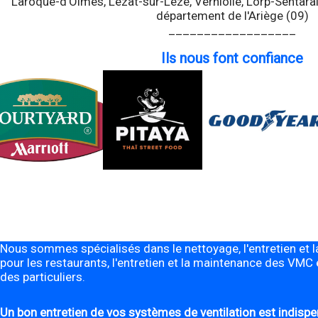
Laroque-d'Olmes, Lézat-sur-Lèze, Verniolle, Lorp-Sentarail
département de l'Ariège (09)
__________________
Ils nous font confiance
Nous sommes spécialisés dans le nettoyage, l'entretien et l
pour les restaurants, l'entretien et la maintenance des VMC 
des particuliers.
Un bon entretien de vos systèmes de ventilation est indispens