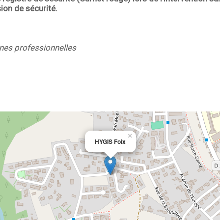
ion de sécurité.
ines professionnelles
×
HYGIS Foix