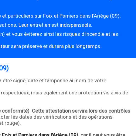
t particuliers sur Foix et Pamiers dans l'Ariège (09).
ations. Leur entretien est indispensable.
n) et vous éviterez ainsi les risques d'incendie et les
teur sera préservé et durera plus longtemps.
09)
ra être signé, daté et tamponné au nom de votre
l respectueux, mais également une protection vis à vis de
 conformité). Cette attestation servira lors des contrôles
 noter les dates des vérifications et des opérations
et rouge).
r
Foix et Pamiers dans l'Ariège (09)
, car il peut vous être