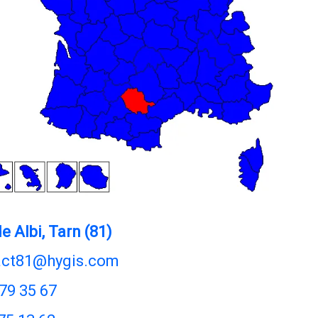
 Albi, Tarn (81)
act81@hygis.com
 79 35 67