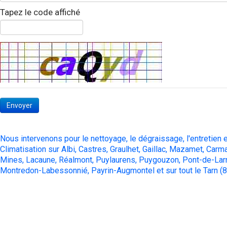
Tapez le code affiché
Envoyer
Nous intervenons pour le nettoyage, le dégraissage, l'entretien
Climatisation sur Albi, Castres, Graulhet, Gaillac, Mazamet, Carm
Mines, Lacaune, Réalmont, Puylaurens, Puygouzon, Pont-de-Larn
Montredon-Labessonnié, Payrin-Augmontel et sur tout le Tarn (8
dégraissage hotte, dégraissage de hotte, nettoyage hotte, nettoyage de hotte, nettoyage de hotte de cuisine, dégraissage de hotte de cui
nettoyage de hotte de cuisine de restaurant, nettoyage hotte restaurant prix, nettoyage de hotte de cuisine professionnel, tarif nettoyag
climatisation, entretien climatisation, nettoyage des systèmes de ventilation, entretien des systèmes de ventilation, entretien des ventila
individuelle, changement moteur hotte, remplacement moteur de hotte restaurant, moteur de hotte professionnelle