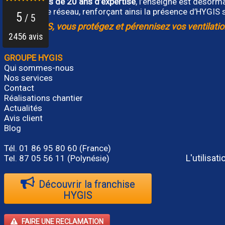
Forte de
plus de 20 ans d’expertise
, l’enseigne est désorm
rejoignent le réseau, renforçant ainsi la présence d’HYGIS s
Avec HYGIS, vous protégez et pérennisez vos ventilatio
GROUPE HYGIS
Qui sommes-nous
Nos services
Contact
Réalisations chantier
Actualités
Avis client
Blog
Tél.
01 86 95 80 60
(France)
L'utilisa
Tel. 87 05 56 11 (Polynésie)
Découvrir la franchise
HYGIS
FAIRE UNE RECLAMATION