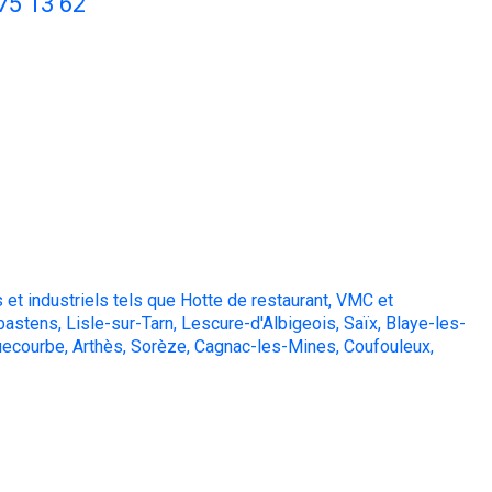
75 13 62
 et industriels tels que Hotte de restaurant, VMC et
abastens, Lisle-sur-Tarn, Lescure-d'Albigeois, Saïx, Blaye-les-
ecourbe, Arthès, Sorèze, Cagnac-les-Mines, Coufouleux,
graissage de hotte de cuisine, nettoyage de hotte de cuisine, entretien hotte, entretien de hotte, entretien de hotte de cuisine,
ntretien de vmc, maintenance de ventilation, réparation ventilation, nettoyage de climatisation, entretien de climatisation, nettoyage
viduelle, entretien des systèmes de ventilation collective, nettoyage des systèmes de ventilation industrielle, entretien ventilation