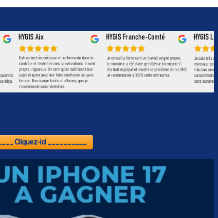
___ Cliquez-ici __________