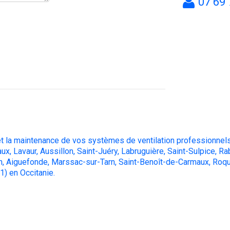
07 69 
 et la maintenance de vos systèmes de ventilation professionnels
aux, Lavaur, Aussillon, Saint-Juéry, Labruguière, Saint-Sulpice, R
, Aiguefonde, Marssac-sur-Tarn, Saint-Benoît-de-Carmaux, Roqu
1) en Occitanie.
sine, nettoyage hotte professionnelle, dégraissage de hotte professionnelle, nettoyage hotte restaurant, dégraissage hotte restaurant, dé
e hotte restaurant, prix nettoyage hotte restaurant, nettoyage moteur hotte aspirante, nettoyage hotte aspirante cuisine, entretien vmc, e
tions, entretien vmc copropriété, entretien vmc collectivité, maintenance vmc collectivité, maintenance vmc copropriété, entretien vmc indi