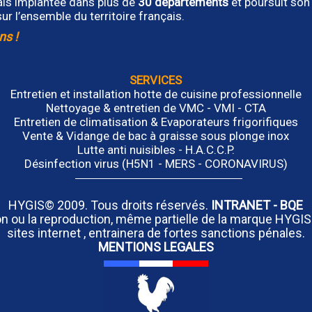
ais implantée dans plus de
30 départements
et poursuit son
ur l’ensemble du territoire français.
ns !
SERVICES
Entretien et installation hotte de cuisine professionnelle
Nettoyage & entretien de VMC - VMI - CTA
Entretien de climatisation & Evaporateurs frigorifiques
Vente & Vidange de bac à graisse sous plonge inox
Lutte anti nuisibles - H.A.C.C.P.
Désinfection virus (H5N1 - MERS - CORONAVIRUS)
HYGIS© 2009. Tous droits réservés.
INTRANET
-
BQE
tion ou la reproduction, même partielle de la marque HYGIS
sites internet , entrainera de fortes sanctions pénales.
MENTIONS LEGALES