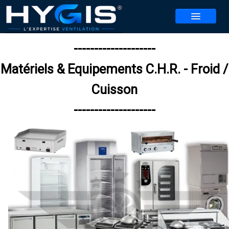
--------------------
NOS SERVICES
Matériels & Equipements C.H.R. - Froid /
NOS AGENCES
▼
Cuisson
CONTACT
--------------------
REALISATIONS
ACTUALITES
BLOG
REJOIGNEZ-NOUS
▼
JEU HYGIS 2026