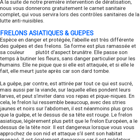
A la suite de notre première intervention de dératisation,
nous vous donnerons gratuitement le carnet sanitaire
complet, qui vous servira lors des contrôles sanitaires de la
lutte anti-nuisibles.
FRELONS ASIATIQUES & GUEPES
Espèce en danger et protégée, l’abeille est très différente
des guêpes et des frelons. Sa forme est plus ramassée et
sa couleur plutôt d’aspect brunâtre. Elle passe son
temps à butiner les fleurs, sans danger particulier pour les
humains. Elle ne pique que si elle est attaquée, et si elle le
fait, elle meurt juste après car son dard tombe.
La guêpe, par contre, est attirée par tout ce qui est sucré,
mais aussi par la viande, sur laquelle elles pondent leurs
larves, et peut s’inviter dans vos repas et pique-niques. En
cela, le frelon lui ressemble beaucoup, avec des stries
jaunes et noirs sur l’abdomen, il est néanmoins plus gros
que la guêpe, et le dessus de sa tête est rouge. Le frelon
asiatique, légèrement plus petit que le frelon Européen, a le
dessus de la tête noir. Il est dangereux lorsque vous vous
approchez de son nid et attaque s’il sent son habitat
menacé. Il est également dangereux car il est prédateur