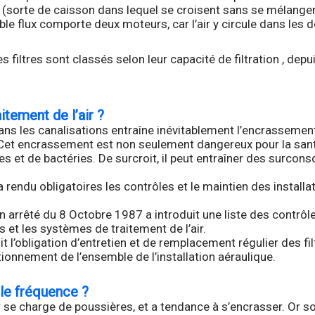
sorte de caisson dans lequel se croisent sans se mélanger le
ble flux comporte deux moteurs, car l’air y circule dans les 
filtres sont classés selon leur capacité de filtration , depuis
itement de l’air ?
dans les canalisations entraîne inévitablement l’encrassement 
Cet encrassement est non seulement dangereux pour la santé ca
bes et de bactéries. De surcroit, il peut entraîner des surco
endu obligatoires les contrôles et le maintien des installat
n arrêté du 8 Octobre 1987 a introduit une liste des contrôl
 et les systèmes de traitement de l’air.
it l’obligation d’entretien et de remplacement régulier des fi
ionnement de l’ensemble de l’installation aéraulique.
lle fréquence ?
ir se charge de poussières, et a tendance à s’encrasser. Or son 