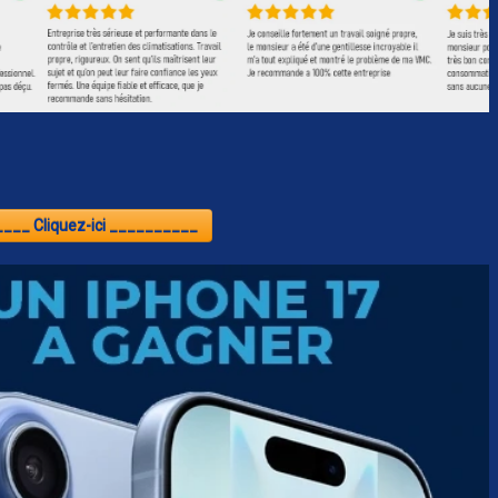
___ Cliquez-ici __________