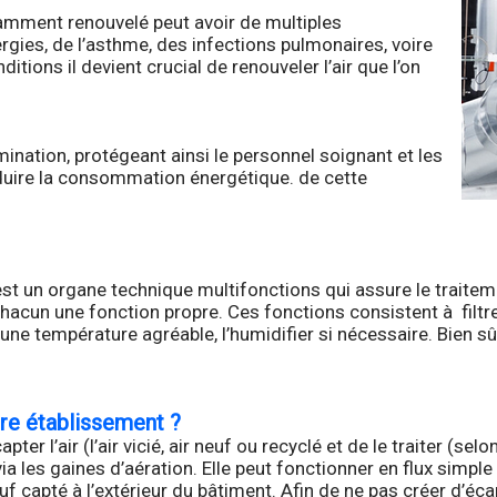
isamment renouvelé peut avoir de multiples
rgies, de l’asthme, des infections pulmonaires, voire
ions il devient crucial de renouveler l’air que l’on
nation, protégeant ainsi le personnel soignant et les
réduire la consommation énergétique. de cette
t un organe technique multifonctions qui assure le traitemen
 une fonction propre. Ces fonctions consistent à filtrer l’ai
r une température agréable, l’humidifier si nécessaire. Bien s
tre établissement ?
er l’air (l’air vicié, air neuf ou recyclé et de le traiter (selo
, via les gaines d’aération. Elle peut fonctionner en flux simp
neuf capté à l’extérieur du bâtiment. Afin de ne pas créer d’éca