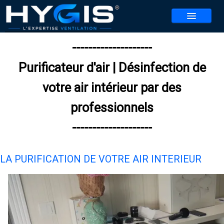
--------------------
NOS SERVICES
Purificateur d'air | Désinfection de
NOS AGENCES
▼
votre air intérieur par des
CONTACT
professionnels
REALISATIONS
--------------------
ACTUALITES
BLOG
LA PURIFICATION DE VOTRE AIR INTERIEUR
REJOIGNEZ-NOUS
▼
JEU HYGIS 2026