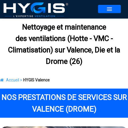
Nettoyage et maintenance
NOS SERVICES
des ventilations (Hotte - VMC -
NOS AGENCES
▼
Climatisation) sur Valence, Die et la
CONTACT
Drome (26)
REALISATIONS
ACTUALITES
Accueil >
HYGIS Valence
BLOG
NOS PRESTATIONS DE SERVICES SUR
REJOIGNEZ-NOUS
▼
VALENCE (DROME)
JEU HYGIS 2026