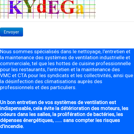
Envoyer
Nous sommes spécialisés dans le nettoyage, l'entretien et
la maintenance des systèmes de ventilation industrielle et
commerciale, tel que les hottes de cuisine professionnelle
pour les restaurants, l'entretien et la maintenance des
VMC et CTA pour les syndicats et les collectivités, ainsi que
la désinfection des climatisations auprès des
professionnels et des particuliers.
Un bon entretien de vos systèmes de ventilation est
indispensable, cela évite la détérioration des moteurs, les
odeurs dans les salles, la prolifération de bactéries, les
dépenses énergétiques, ...... sans compter les risques
d'incendie.