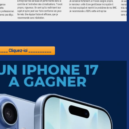
___ Cliquez-ici __________