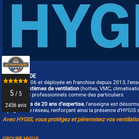
A PROPOS DE
Créée en 2006 et déployée en franchise depuis 2013, l’en
types de systèmes de ventilation
(hottes, VMC, climatisat
besoins des professionnels comme des particuliers.
Forte de
plus de 20 ans d’expertise
, l’enseigne est désorm
rejoignent le réseau, renforçant ainsi la présence d’HYGIS s
Avec HYGIS, vous protégez et pérennisez vos ventilatio
GROUPE HYGIS