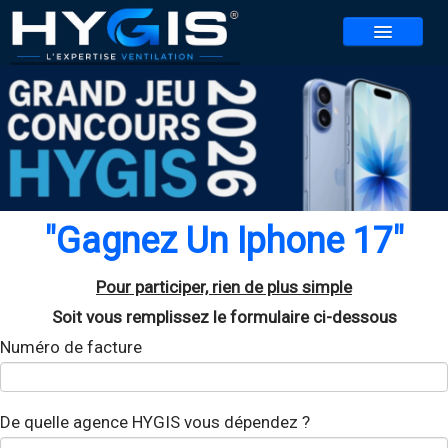
NOS SERVICES
NOS AGENCES
▼
CONTACT
REALISATIONS
"Gagnez Un Iphone 17"
ACTUALITES
Pour participer, rien de plus simple
BLOG
Soit vous remplissez le formulaire ci-dessous
REJOIGNEZ-NOUS
▼
Numéro de facture
JEU HYGIS 2026
De quelle agence HYGIS vous dépendez ?